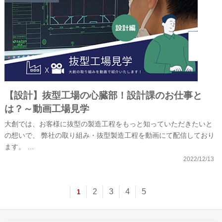
【設計】抜型工場の心臓部！設計課のお仕事と
は？～動画工場見学
大創では、お客様に抜型の製造工程をもっと知っていただきたいと
の想いで、 弊社の取り組み・抜型製造工程を動画にて配信しており
ます。 …
2022/12/13
2
3
4
5
1