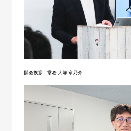
開会挨拶 常務 大塚 章乃介