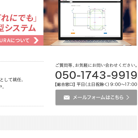
長として就任。
中。