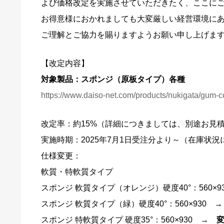
よび価格改定を実施させていただきたく、ここに
お得意様におかれましても大変厳しい経営環境に
ご理解とご協力を賜りますようお願い申し上げま
【改定内容】
対象製品：スポンジ（原板タイプ）各種
https://www.daiso-net.com/products/nukigata/gum-c
改定率：約15%（詳細につきましては、別途お見
実施時期：2025年7月1日受注分より～（在庫状
仕様変更：
軟質・特軟質タイプ
スポンジ 軟質タイプ（オレンジ）硬度40°：560×9
スポンジ 軟質タイプ（緑）硬度40°：560×930 
スポンジ 特軟質タイプ 硬度35°：560×930 →
変