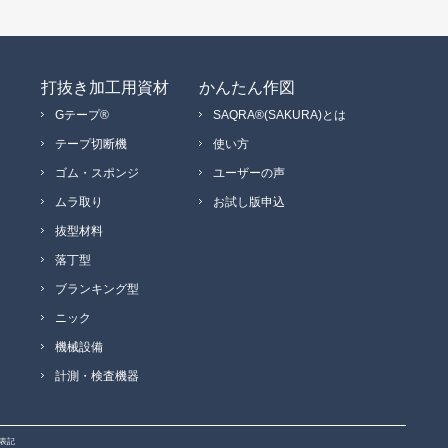
打抜き加工用資材
かんたん作図
Gテープ®
SAQRA®(SAKURA)とは
テープ切断機
使い方
ゴム・スポンジ
ユーザーの声
ムラ取り
お試し版申込
抜型材料
落丁型
ブランキング型
ニック
機械設備
計測・検査機器
表記