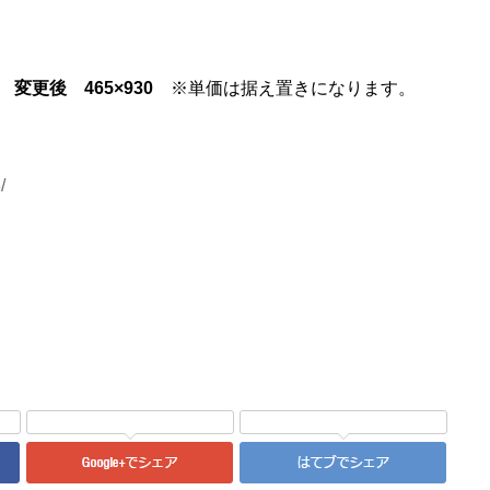
→
変更後 465×930
※単価は据え置きになります。
/