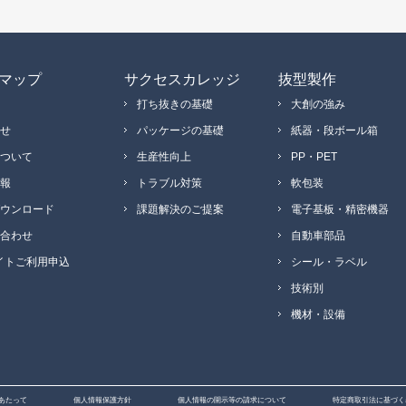
マップ
サクセスカレッジ
抜型製作
打ち抜きの基礎
大創の強み
せ
パッケージの基礎
紙器・段ボール箱
ついて
生産性向上
PP・PET
報
トラブル対策
軟包装
ウンロード
課題解決のご提案
電子基板・精密機器
合わせ
自動車部品
イトご利用申込
シール・ラベル
技術別
機材・設備
あたって
個人情報保護方針
個人情報の開示等の請求について
特定商取引法に基づく