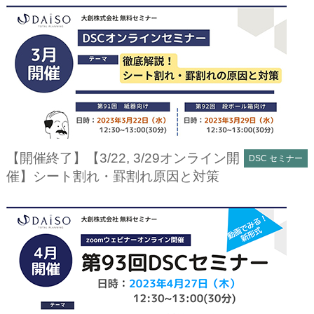
【開催終了】【3/22, 3/29オンライン開
DSC セミナー
催】シート割れ・罫割れ原因と対策