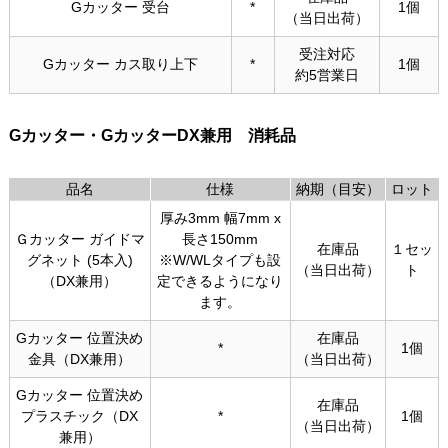
Gカッター 受台
*
1個
（当日出荷）
受注対応
Gカッター カス取り上下
*
1個
約5営業日
Gカッター・GカッターDX兼用 消耗品
品名
仕様
納期（目安）
ロット
厚み3mm 幅7mm x
Ｇカッター ガイドマ
長さ150mm
在庫品
１セッ
グネット (5本入)
※W/WLタイプも設
（当日出荷）
ト
（DX兼用）
定できるようになり
ます。
Gカッター 位置決め
在庫品
*
1個
金具（DX兼用）
（当日出荷）
Gカッター 位置決め
在庫品
プラスチック（DX
*
1個
（当日出荷）
兼用）