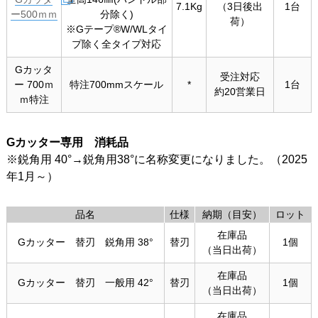
7.1Kg
（3日後出
1台
ー500ｍｍ
分除く)
荷）
※Gテープ®W/WLタイ
プ除く全タイプ対応
Gカッタ
受注対応
ー 700ｍ
特注700mmスケール
*
1台
約20営業日
ｍ特注
Gカッター専用 消耗品
※鋭角用 40°→鋭角用38°に名称変更になりました。（2025
年1月～）
品名
仕様
納期（目安）
ロット
在庫品
Gカッター 替刃 鋭角用 38°
替刃
1個
（当日出荷）
在庫品
Gカッター 替刃 一般用 42°
替刃
1個
（当日出荷）
在庫品