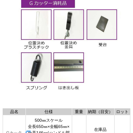
品名
仕様
重量
納期（目安）
ロット
500㎜スケール
全長650㎜×全幅65㎜×
在庫品
Gカッタ
全高146㎜(ハンドル部