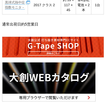
約 59 ×
単4形乾
黒球式熱中症
2017 クラス 2
117 ×
電池 × 2
1台
指数モニタ－
45
本
通常出荷日約5営業日