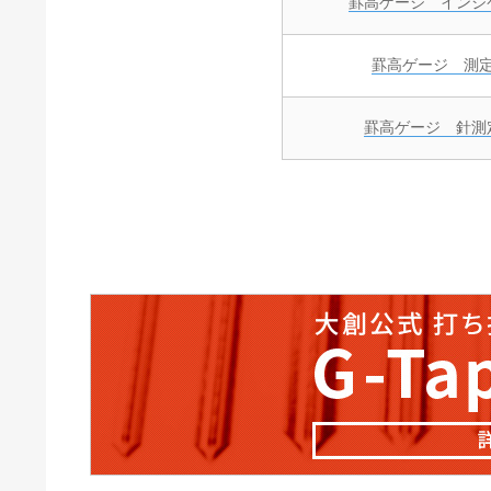
罫高ゲージ インジ
罫高ゲージ 測
罫高ゲージ 針測