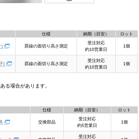
仕様
納期（目安）
ロット
受注対応
)
罫線の面切り高さ測定
1個
約10営業日
受注対応
子)
罫線の面切り高さ測定
1個
約10営業日
がある場合があります。
仕様
納期（目安）
ロット
受注対応
具
交換部品
1個
約5営業日
受注対応