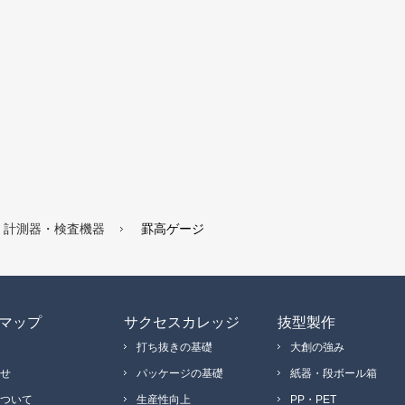
計測器・検査機器
罫高ゲージ
マップ
サクセスカレッジ
抜型製作
打ち抜きの基礎
大創の強み
せ
パッケージの基礎
紙器・段ボール箱
ついて
生産性向上
PP・PET