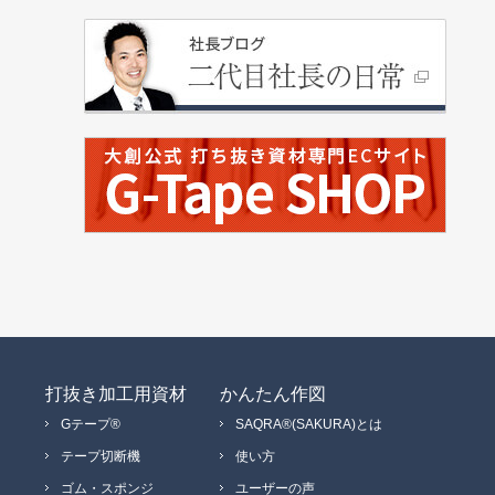
打抜き加工用資材
かんたん作図
Gテープ®
SAQRA®(SAKURA)とは
テープ切断機
使い方
ゴム・スポンジ
ユーザーの声