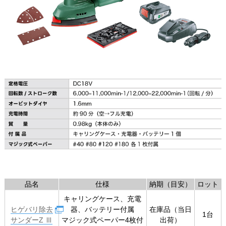
品名
仕様
納期（目安）
ロット
キャリングケース、充電
ヒゲバリ除去
器、バッテリー付属
在庫品（当日
1台
サンダーZ Ⅲ
マジック式ペーパー4枚付
出荷）