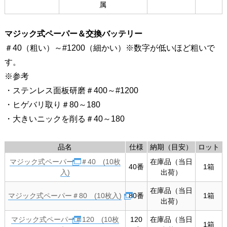
属
マジック式ペーパー＆交換バッテリー
＃40（粗い）～#1200（細かい）※数字が低いほど粗いで
す。
※参考
・ステンレス面板研磨＃400～#1200
・ヒゲバリ取り＃80～180
・大きいニックを削る＃40～180
品名
仕様
納期（目安）
ロット
マジック式ペーパー ＃40 (10枚
在庫品（当日
40番
1箱
入)
出荷）
在庫品（当日
マジック式ペーパー＃80 (10枚入)
80番
1箱
出荷）
マジック式ペーパー＃120 (10枚
120
在庫品（当日
1箱