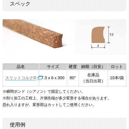
スペック
品名
サイズ
硬度
納期（目安）
ロット
在庫品
スリットコルクR
7.3 x 6ｘ300
80°
10本/袋
（当日出荷）
※瞬間ボンド（シアノン）で固定してください。
※削り加工の工程上、片側先端が多少変形する場合があります。
恐れ入りますが、変形部はカットしてご使用ください。
使用例