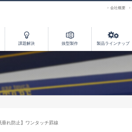
会社概要
課題解決
抜型製作
製品ラインナップ
紙垂れ防止】ワンタッチ罫線