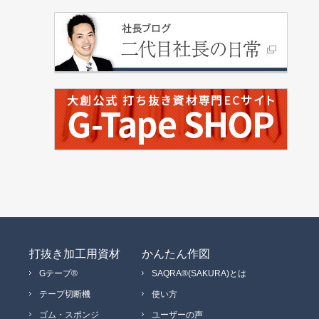
打抜き加工用資材
かんたん作図
Gテープ®
SAQRA®(SAKURA)とは
テープ切断機
使い方
ゴム・スポンジ
ユーザーの声