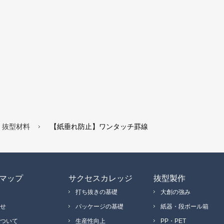
抜型材料
【紙垂れ防止】ワンタッチ罫線
マップ
サクセスカレッジ
抜型製作
打ち抜きの基礎
大創の強み
せ
パッケージの基礎
紙器・段ボール箱
ついて
生産性向上
PP・PET