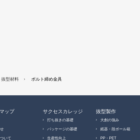
抜型材料
ボルト締め金具
マップ
サクセスカレッジ
抜型製作
打ち抜きの基礎
大創の強み
せ
パッケージの基礎
紙器・段ボール箱
ついて
生産性向上
PP・PET