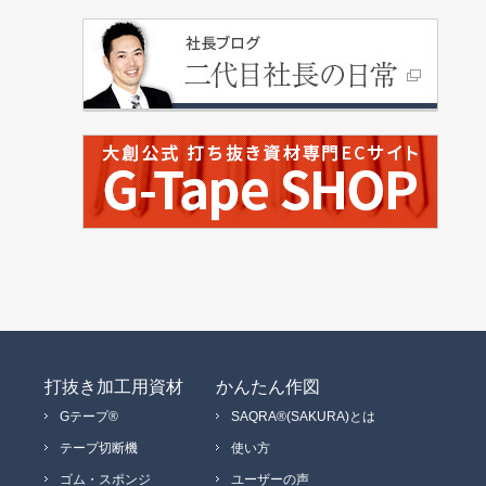
打抜き加工用資材
かんたん作図
Gテープ®
SAQRA®(SAKURA)とは
テープ切断機
使い方
ゴム・スポンジ
ユーザーの声