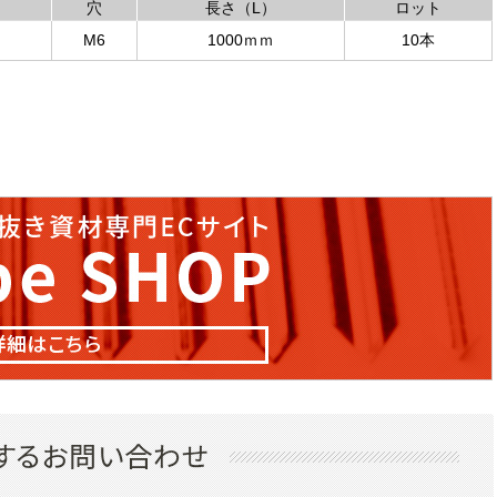
穴
長さ（L）
ロット
M6
1000ｍｍ
10本