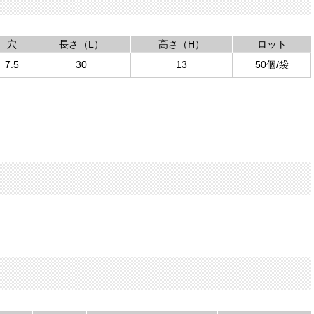
穴
長さ（L）
高さ（H）
ロット
7.5
30
13
50個/袋